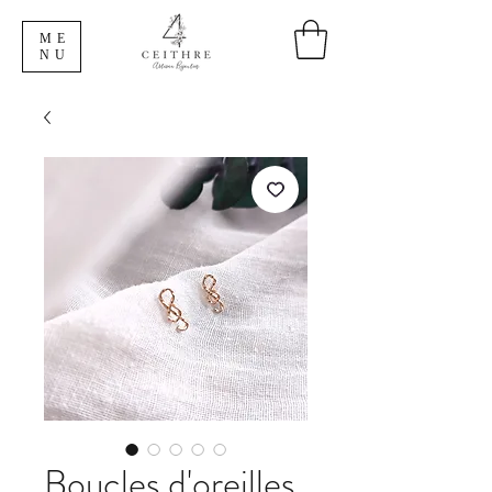
ME
NU
Boucles d'oreilles