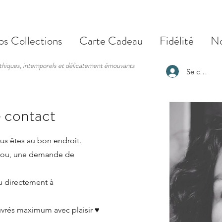
s Collections
Carte Cadeau
Fidélité
No
éthiques, intemporels et délicatement émouvants
Se connect
 contact
us êtes au bon endroit.
ijou, une demande de
u directement à
uvrés maximum avec plaisir ♥