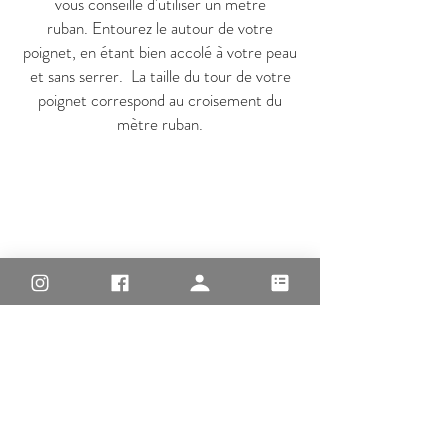
vous conseille d'utiliser un mètre
ruban.
Entourez le autour de votre
poignet, en étant bien accolé à votre peau
et sans serrer.
La taille du tour de votre
poignet correspond au croisement du
mètre ruban.
Vous pouvez également utiliser une ficelle.
Entourez la de la même façon, retirez la en
marquant la ficelle au croisement (avec un
feutre ou en tenant avec vos doigts)
et reporter la mesure de la ficelle sur une
règle à plat.