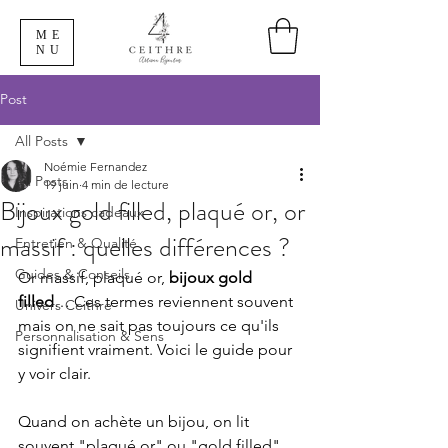
ME
NU
Post
All Posts
Noémie Fernandez
All Posts
19 juin
4 min de lecture
Bijoux gold filled, plaqué or, or
Inspirations cadeaux
massif : quelles différences ?
Entretien & Qualité
Guides & Conseils
Or massif, plaqué or, 
bijoux gold 
filled
… Ces termes reviennent souvent 
Univers Ceithre
mais on ne sait pas toujours ce qu'ils 
Personnalisation & Sens
signifient vraiment. Voici le guide pour 
y voir clair. 
Quand on achète un bijou, on lit 
souvent "plaqué or" ou "gold filled" 