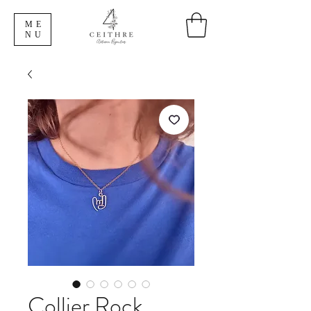
ME
NU
Collier Rock